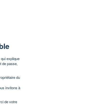
ble
qui explique
ot de passe,
opriétaire du
ous invitons à
ci de votre