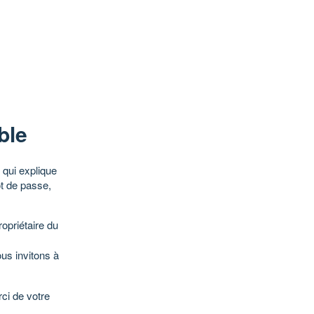
ble
qui explique
ot de passe,
opriétaire du
ous invitons à
ci de votre