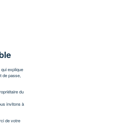
ble
qui explique
ot de passe,
opriétaire du
ous invitons à
ci de votre