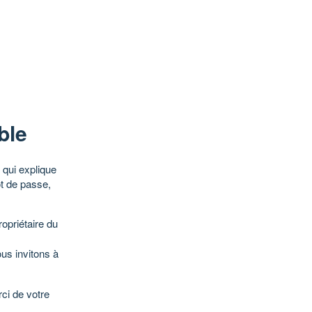
ble
qui explique
ot de passe,
opriétaire du
ous invitons à
ci de votre