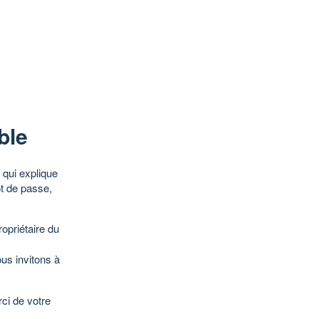
ble
qui explique
ot de passe,
opriétaire du
ous invitons à
ci de votre