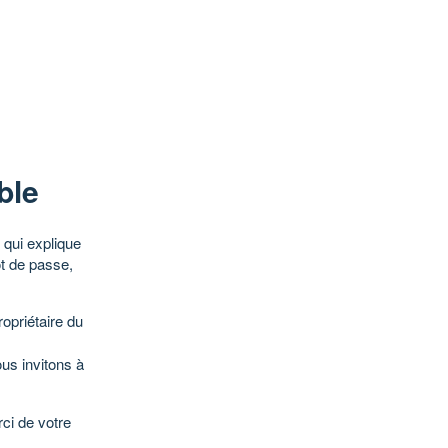
ble
qui explique
ot de passe,
opriétaire du
ous invitons à
ci de votre