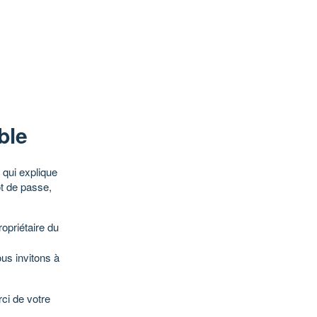
ble
qui explique
ot de passe,
opriétaire du
ous invitons à
ci de votre