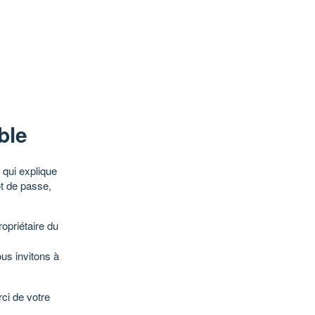
ble
qui explique
ot de passe,
opriétaire du
ous invitons à
ci de votre