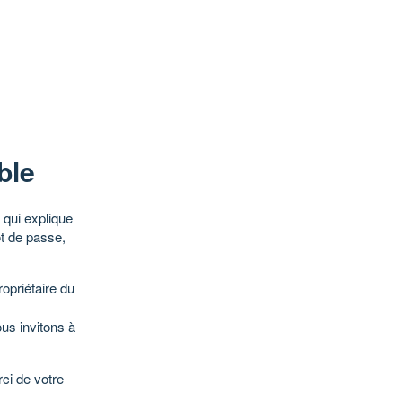
ble
qui explique
ot de passe,
opriétaire du
ous invitons à
ci de votre