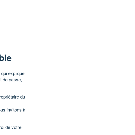
ble
qui explique
ot de passe,
opriétaire du
ous invitons à
ci de votre