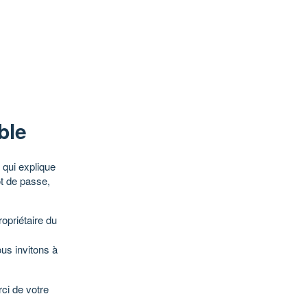
ble
qui explique
ot de passe,
opriétaire du
ous invitons à
ci de votre