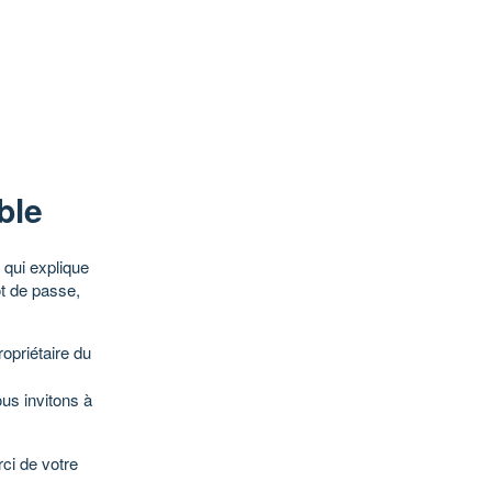
ble
qui explique
ot de passe,
opriétaire du
ous invitons à
ci de votre