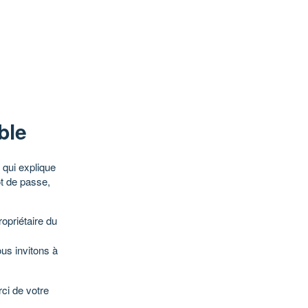
ble
qui explique
ot de passe,
opriétaire du
ous invitons à
ci de votre