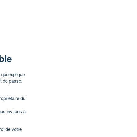
ble
qui explique
ot de passe,
opriétaire du
ous invitons à
ci de votre