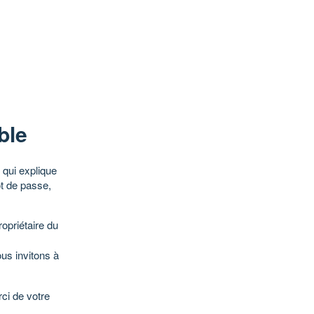
ble
qui explique
ot de passe,
opriétaire du
ous invitons à
ci de votre