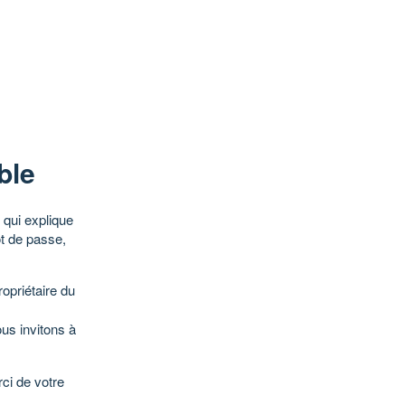
ble
qui explique
ot de passe,
opriétaire du
ous invitons à
ci de votre