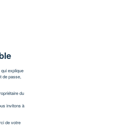
ble
qui explique
ot de passe,
opriétaire du
ous invitons à
ci de votre