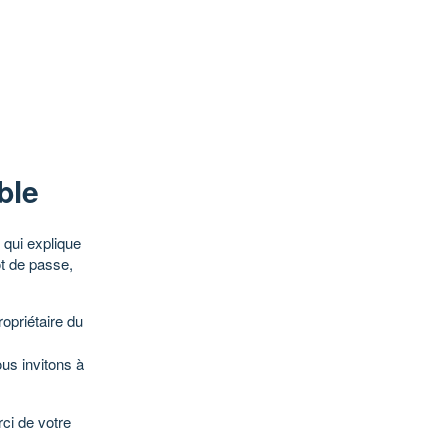
ble
qui explique
ot de passe,
opriétaire du
ous invitons à
ci de votre