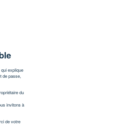
ble
qui explique
ot de passe,
opriétaire du
ous invitons à
ci de votre