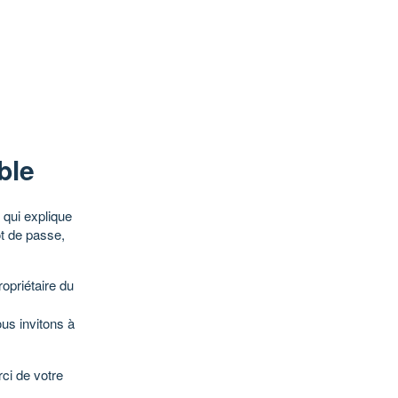
ble
qui explique
ot de passe,
opriétaire du
ous invitons à
ci de votre