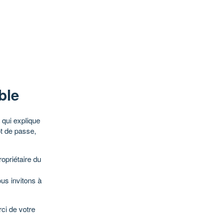
ble
qui explique
ot de passe,
opriétaire du
ous invitons à
ci de votre