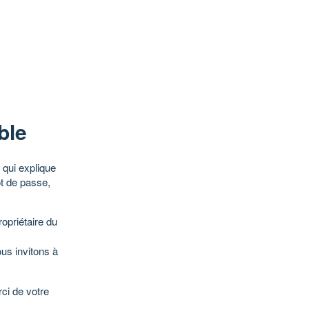
ble
qui explique
ot de passe,
opriétaire du
ous invitons à
ci de votre